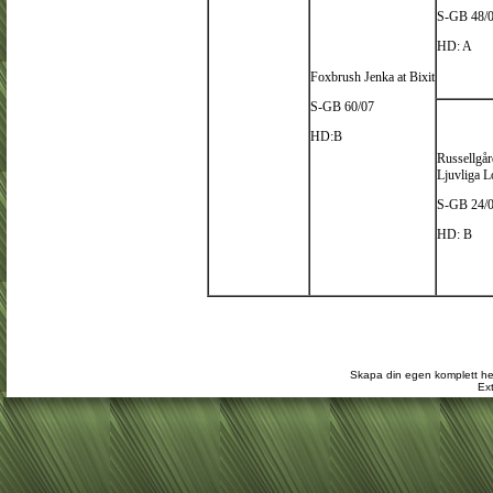
S-GB 48/
HD: A
Foxbrush Jenka at Bixit
S-GB 60/07
HD:B
Russellgår
Ljuvliga L
S-GB 24/
HD: B
Skapa din egen komplett he
Ext