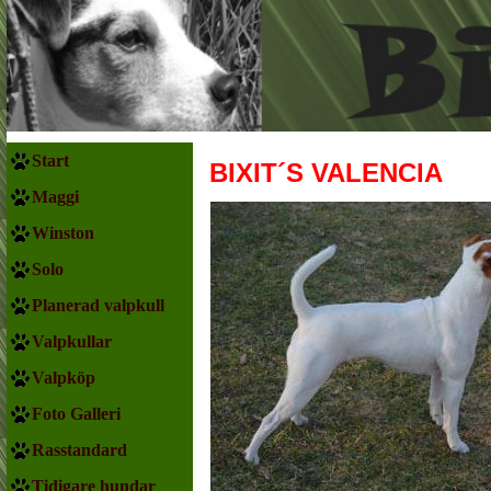
Start
BIXIT´S VALENCIA
Maggi
Winston
Solo
Planerad valpkull
Valpkullar
Valpköp
Foto Galleri
Rasstandard
Tidigare hundar