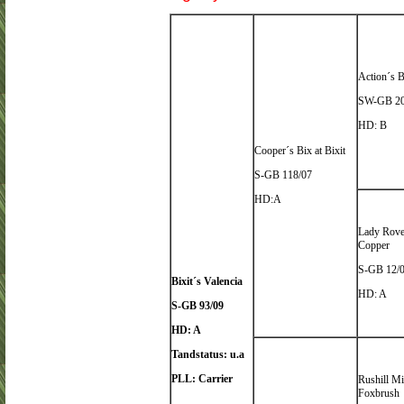
Action´s 
SW-GB 20
HD: B
Cooper´s Bix at Bixit
S-GB 118/07
HD:A
Lady Rove
Copper
S-GB 12/
Bixit´s Valencia
HD: A
S-GB 93/09
HD: A
Tandstatus: u.a
PLL: Carrier
Rushill Mi
Foxbrush