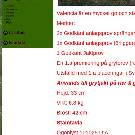
-
Jenka
-
Valencia
Valencia är en mycket go och stab
-
Vixen
-
Pepsi
-
Bix
Meriter:
-
Risk
Gästbok
2x Godkänt anlagsprov spränga
Kontakt
1x Godkänt anlagsprov förliggar
1 Godkänt Jaktprov
En 1:a premiering på grytprov (
Utställd med 1:a placeringar i 
Används till grytjakt på räv & 
Höjd: 33 cm
Vikt: 6,8 kg
Bröst: 42 cm
Stamtavla
Ögonlyst 101025 U:A